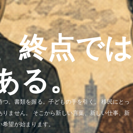
、終点で
ある。
待つ。書類を握る。子どもの手を引く。 移民にとっ
ありません。 そこから新しい言葉、新しい仕事、新
い希望が始まります。