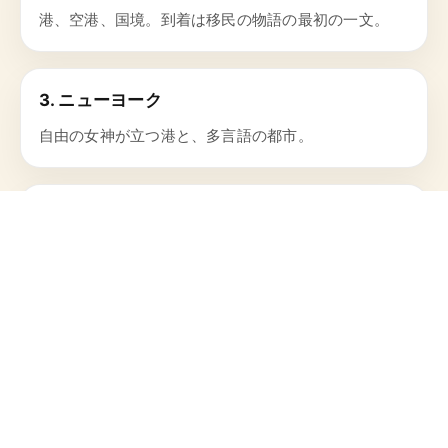
港、空港、国境。到着は移民の物語の最初の一文。
3. ニューヨーク
自由の女神が立つ港と、多言語の都市。
4. 建国
自由という言葉が、誰に届くのかを問い続ける原稿。
港と到着