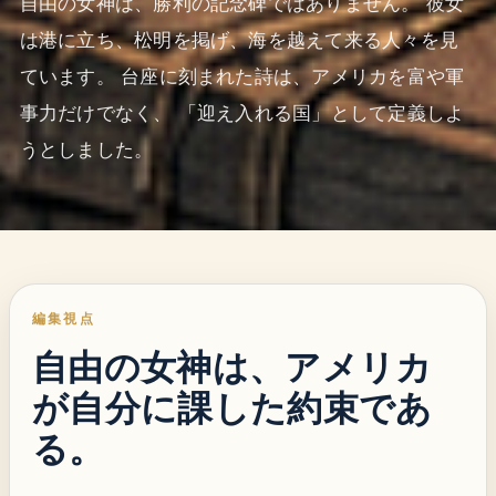
自由の女神は、勝利の記念碑ではありません。 彼女
は港に立ち、松明を掲げ、海を越えて来る人々を見
ています。 台座に刻まれた詩は、アメリカを富や軍
事力だけでなく、 「迎え入れる国」として定義しよ
うとしました。
編集視点
自由の女神は、アメリカ
が自分に課した約束であ
る。