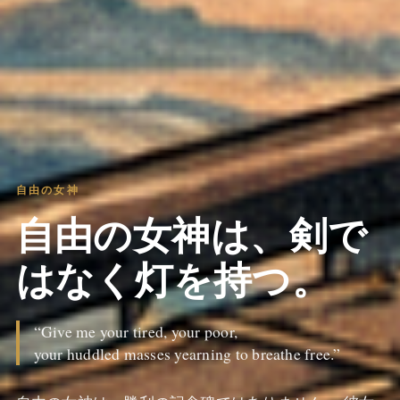
自由の女神
自由の女神は、剣で
はなく灯を持つ。
“Give me your tired, your poor,
your huddled masses yearning to breathe free.”