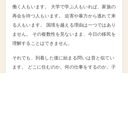
働く人もいます。 大学で学ぶ人もいれば、家族の
再会を待つ人もいます。 迫害や暴力から逃れて来
る人もいます。 国境を越える理由は一つではあり
ません。 その複数性を見ないまま、今日の移民を
理解することはできません。
それでも、到着した後に始まる問いは昔と似てい
ます。 どこに住むのか。何の仕事をするのか。子
どもは学校でどう呼ばれるのか。 英語はどこで学
ぶのか。母語は家庭に残るのか。 近所の人は自分
たちをどう見るのか。 現代の到着も、生活を組み
立て直す長い過程です。
書類が整っていても、不安は消えな