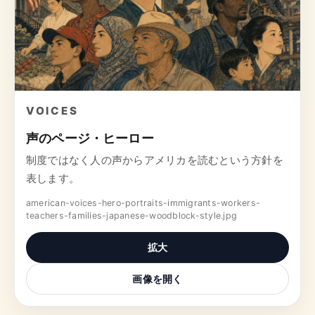
VOICES
声のページ・ヒーロー
制度ではなく人の声からアメリカを読むという方針を
表します。
american-voices-hero-portraits-immigrants-workers-
teachers-families-japanese-woodblock-style.jpg
拡大
画像を開く