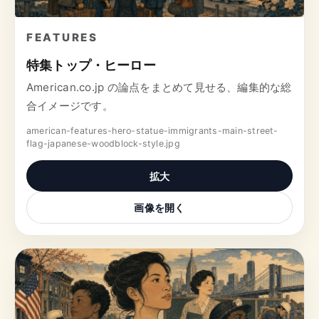
FEATURES
特集トップ・ヒーロー
American.co.jp の論点をまとめて見せる、編集的な総
合イメージです。
american-features-hero-statue-immigrants-main-street-
flag-japanese-woodblock-style.jpg
拡大
画像を開く