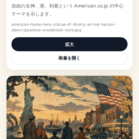
自由の女神、港、到着という American.co.jp の中心
テーマを示します。
american-home-hero-statue-of-liberty-arrival-harbor-
dawn-japanese-woodblock-style.jpg
拡大
画像を開く