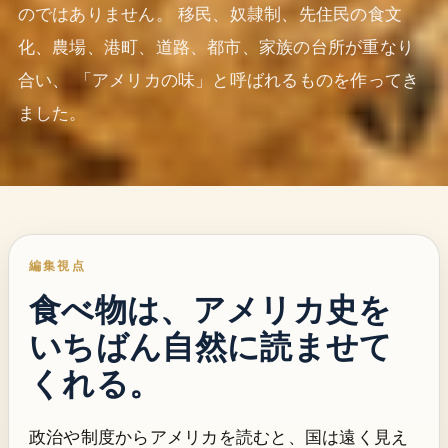
のではありません。 移民、奴隷制、先住民の食文
化、農場、港町、道路、都市、家族の台所が重なり
合い、 「アメリカの味」と呼ばれるものを作ってき
ました。
編集視点
食べ物は、アメリカ史を
いちばん自然に読ませて
くれる。
政治や制度からアメリカを読むと、国は遠く見え