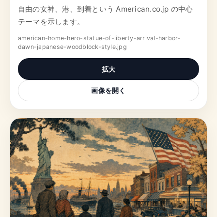
自由の女神、港、到着という American.co.jp の中心
テーマを示します。
american-home-hero-statue-of-liberty-arrival-harbor-
dawn-japanese-woodblock-style.jpg
拡大
画像を開く