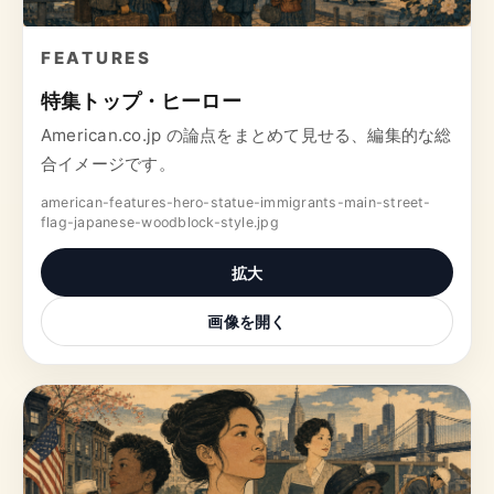
FEATURES
特集トップ・ヒーロー
American.co.jp の論点をまとめて見せる、編集的な総
合イメージです。
american-features-hero-statue-immigrants-main-street-
flag-japanese-woodblock-style.jpg
拡大
画像を開く