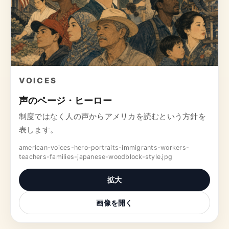
VOICES
声のページ・ヒーロー
制度ではなく人の声からアメリカを読むという方針を
表します。
american-voices-hero-portraits-immigrants-workers-
teachers-families-japanese-woodblock-style.jpg
拡大
画像を開く